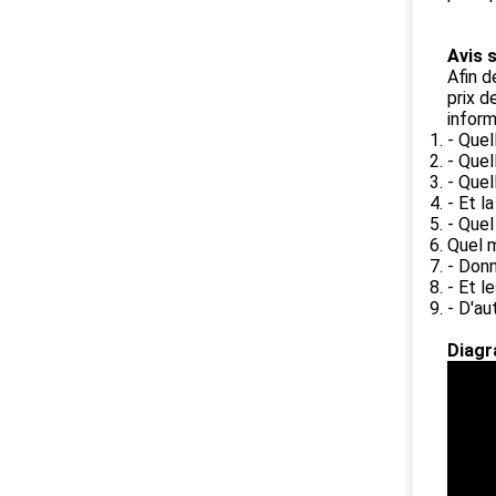
Avis 
Afin d
prix d
inform
- Quel
- Quel
- Quel
- Et l
- Quel
Quel m
- Donn
- Et l
- D'au
Diagr