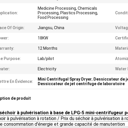
Medicine Processing, Chemicals
plication:
Processing, Plastics Processing,
Condit
Food Processing
ace Of Origin:
Jiangsu, China
Voltag
ower:
18KW
Certifi
rranty:
12 Months
Materi
e Purpose:
Lab/pilot
Atomiz
ater:
Electricity
Water 
Mini Centrifugal Spray Dryer
,
Dessiccateur de j
ttre En Évidence:
Dessiccateur de jet centrifuge de laboratoire
ption de produit
 séchoir à pulvérisation à base de LPG-5 mini-centrifugeur p
oir à pulvérisation à rotation / Prix du séchoir à pulvérisation à r
le consommation d'énergie et grande capacité de manutention