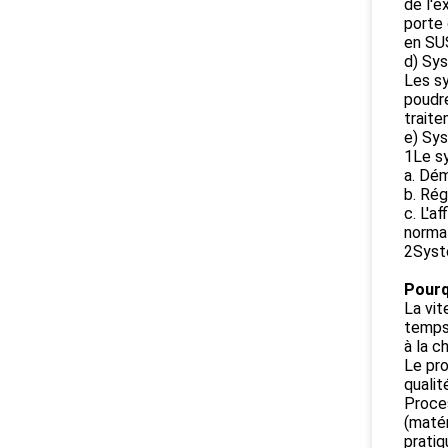
de l'e
porte 
en SUS
d) Sy
Les sy
poudre
traite
e) Sy
1Le s
a. Dé
b. Rég
c. L'a
normal
2Syst
Pourq
La vit
temps
à la ch
Le pro
qualit
Proces
(matér
pratiq