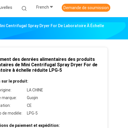
French
uvelles
Demande de soumission
ni Centrifugal Spray Dryer For De Laboratoire À Échelle
ement des denrées alimentaires des produits
taires de Mini Centrifugal Spray Dryer For de
toire à échelle réduite LPG-5
 sur le produit:
rigine:
LA CHINE
 marque:
Guojin
cation:
CE
 de modèle:
LPG-5
ions de paiement et expédition: