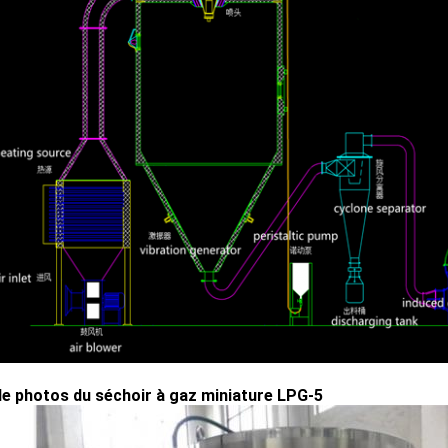
de photos du séchoir à gaz miniature LPG-5