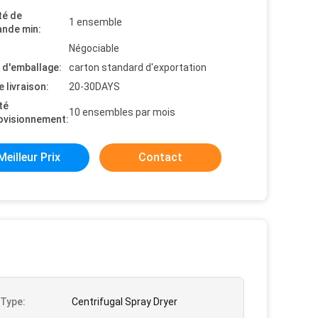
té de
1 ensemble
nde min:
Négociable
s d'emballage:
carton standard d'exportation
e livraison:
20-30DAYS
té
10 ensembles par mois
ovisionnement:
Meilleur Prix
Contact
Type:
Centrifugal Spray Dryer