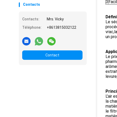
3
Facil
Contacts
Défini
Contacts:
Mrs. Vicky
Le séc
procéd
Téléphone:
+8613815032122
vrac,l
un pro
Applic
Contact
Le pri
pharma
arômes
extrai
levure
Princ
L'air 
la cha
matiè
le fil
matièr