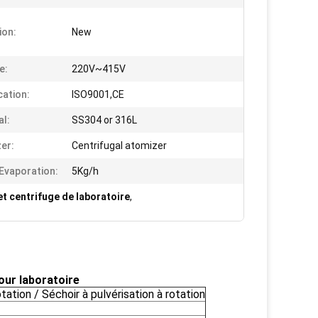
ion:
New
e:
220V~415V
cation:
ISO9001,CE
al:
SS304 or 316L
er:
Centrifugal atomizer
Evaporation:
5Kg/h
et centrifuge de laboratoire
,
our laboratoire
otation / Séchoir à pulvérisation à rotation