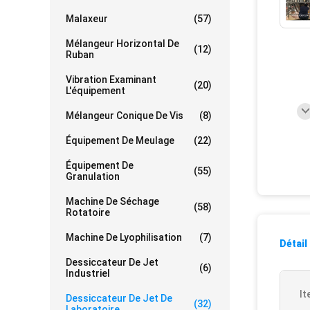
Malaxeur
(57)
Mélangeur Horizontal De
(12)
Ruban
Vibration Examinant
(20)
L'équipement
Mélangeur Conique De Vis
(8)
Équipement De Meulage
(22)
Équipement De
(55)
Granulation
Machine De Séchage
(58)
Rotatoire
Machine De Lyophilisation
(7)
Détail
Dessiccateur De Jet
(6)
Industriel
It
Dessiccateur De Jet De
(32)
Laboratoire