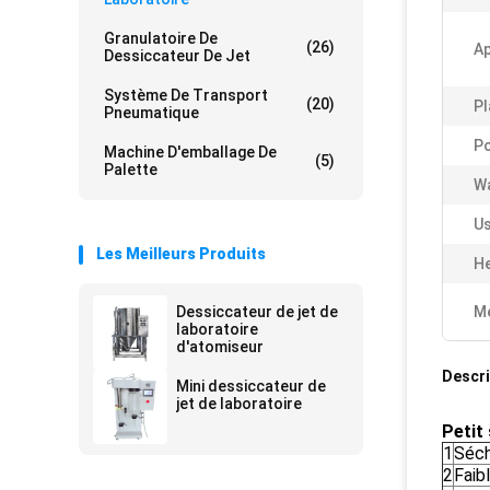
Granulatoire De
(26)
Ap
Dessiccateur De Jet
Système De Transport
(20)
Pl
Pneumatique
P
Machine D'emballage De
(5)
Palette
Wa
Us
Les Meilleurs Produits
He
Dessiccateur de jet de
Me
laboratoire
d'atomiseur
Descri
Mini dessiccateur de
jet de laboratoire
Petit
1
Séch
2
Faib