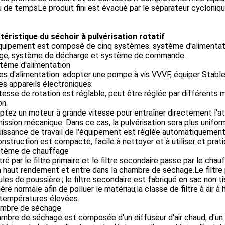
 de tempsLe produit fini est évacué par le séparateur cycloniqu
téristique du séchoir à pulvérisation rotatif
quipement est composé de cinq systèmes: système d'alimentat
ge, système de décharge et système de commande.
stème d'alimentation
 d'alimentation: adopter une pompe à vis VVVF, équiper Stable v
es appareils électroniques:
tesse de rotation est réglable, peut être réglée par différents m
on.
ptez un moteur à grande vitesse pour entraîner directement l'a
ission mécanique. Dans ce cas, la pulvérisation sera plus uniforme
issance de travail de l'équipement est réglée automatiquement,
nstruction est compacte, facile à nettoyer et à utiliser et prati
stème de chauffage
filtré par le filtre primaire et le filtre secondaire passe par le ch
 à haut rendement et entre dans la chambre de séchage.Le filtre pr
ules de poussière.; le filtre secondaire est fabriqué en sac non tiss
ère normale afin de polluer le matériau;la classe de filtre à ai
 températures élevées.
ambre de séchage
mbre de séchage est composée d'un diffuseur d'air chaud, d'un dist