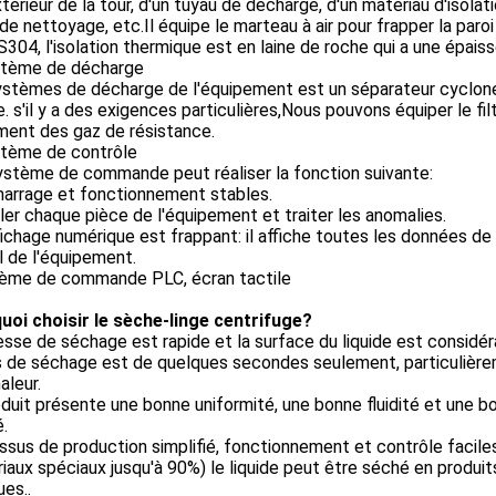
xtérieur de la tour, d'un tuyau de décharge, d'un matériau d'isola
de nettoyage, etc.Il équipe le marteau à air pour frapper la par
304, l'isolation thermique est en laine de roche qui a une épais
stème de décharge
stèmes de décharge de l'équipement est un séparateur cyclone. 
. s'il y a des exigences particulières,Nous pouvons équiper le f
ment des gaz de résistance.
stème de contrôle
ystème de commande peut réaliser la fonction suivante:
marrage et fonctionnement stables.
ler chaque pièce de l'équipement et traiter les anomalies.
ffichage numérique est frappant: il affiche toutes les données d
 de l'équipement.
ème de commande PLC, écran tactile
uoi choisir le sèche-linge centrifuge?
esse de séchage est rapide et la surface du liquide est consid
 de séchage est de quelques secondes seulement, particulière
aleur.
duit présente une bonne uniformité, une bonne fluidité et une b
é.
sus de production simplifié, fonctionnement et contrôle facile
iaux spéciaux jusqu'à 90%) le liquide peut être séché en produit
ues..