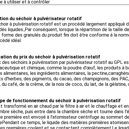
e à utiliser et à contrôler
tion du séchoir à pulvérisateur rotatif
hoir à pulvérisation rotatif est un procédé largement appliqué 
és liquides.,Par conséquent, lorsque la répartition de la taille de
a forme des granulés du produit fini doit être conforme à la norm
cédé idéal.
ation du prix du séchoir à pulvérisation rotatif
x des séchoirs à pulvérisation par pulvérisateur rotatif au GPL est
ceutique et chimique, comme la poudre d'œuf, les produits à bas
 alimentaires, les ingrédients alimentaires, la pectine,carragh
ts d'herbes, des pigments, du cacao, des champignons, des PAC, d
, du café, de la crème, de la noix de coco, du lait, de la gélatine
ipe de fonctionnement du séchoir à pulvérisation rotatif
est transformé en air chaud par le filtre à air et le chauffage et 
mbre sèche, puis entre dans la chambre sèche et tourne dans l'é
re première est envoyé à l'atomisateur centrifuge au sommet 
trePendant ce temps, le liquide des matières premières atomisent 
es premières coulent et se contactent complètement.Le liquide 