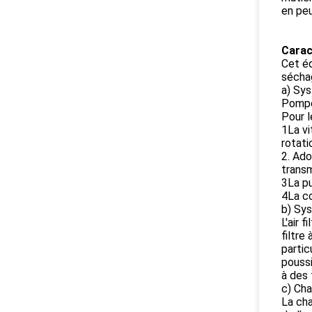
en peu
Carac
Cet é
sécha
a) Sy
Pompes
Pour l
1La vi
rotati
2. Ado
transm
3La pu
4La co
b) Sy
L'air 
filtre
partic
poussi
à des
c) Ch
La cha