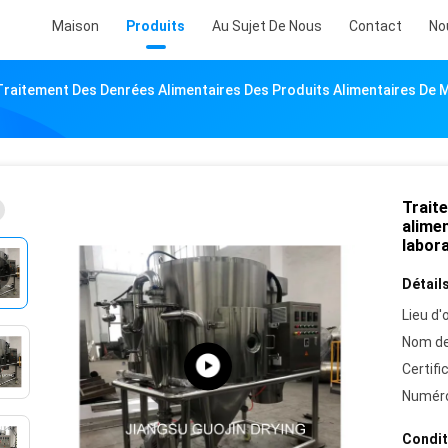
Maison
Produits
Au Sujet De Nous
Contact
No
Traitement Des Denrées Alimentaires Des Produits Alimentaires De Mi
Trait
alimen
labora
Détails
Lieu d'o
Nom de
Certifi
Numéro
Condit